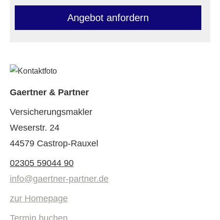
An­ge­bot an­for­dern
Gaertner & Partner
Ver­sicherungs­makler
Weserstr. 24
44579 Castrop-Rauxel
02305 59044 90
info@gaertner-partner.de
zur Homepage
Termin buchen