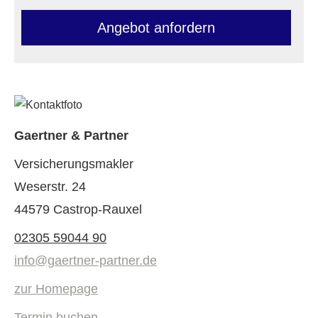
An­ge­bot an­for­dern
Gaertner & Partner
Ver­sicherungs­makler
Weserstr. 24
44579 Castrop-Rauxel
02305 59044 90
info@gaertner-partner.de
zur Homepage
Termin buchen